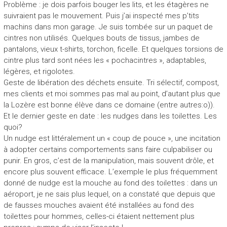
Problème : je dois parfois bouger les lits, et les étagères ne
suivraient pas le mouvement. Puis j’ai inspecté mes p’tits
machins dans mon garage. Je suis tombée sur un paquet de
cintres non utilisés. Quelques bouts de tissus, jambes de
pantalons, vieux t-shirts, torchon, ficelle. Et quelques torsions de
cintre plus tard sont nées les « pochacintres », adaptables,
légères, et rigolotes.
Geste de libération des déchets ensuite. Tri sélectif, compost,
mes clients et moi sommes pas mal au point, d’autant plus que
la Lozère est bonne élève dans ce domaine (entre autres:o)).
Et le dernier geste en date : les nudges dans les toilettes. Les
quoi?
Un nudge est littéralement un « coup de pouce », une incitation
à adopter certains comportements sans faire culpabiliser ou
punir. En gros, c’est de la manipulation, mais souvent drôle, et
encore plus souvent efficace. L’exemple le plus fréquemment
donné de nudge est la mouche au fond des toilettes : dans un
aéroport, je ne sais plus lequel, on a constaté que depuis que
de fausses mouches avaient été installées au fond des
toilettes pour hommes, celles-ci étaient nettement plus