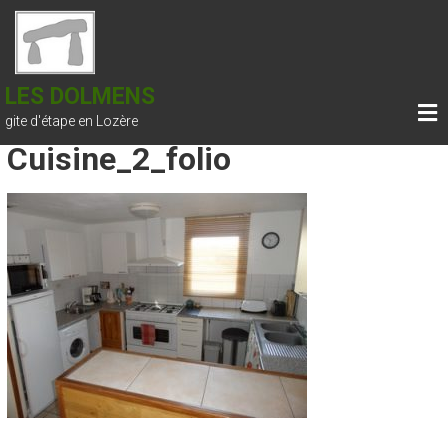
Skip
to
content
LES DOLMENS
gite d'étape en Lozère
Cuisine_2_folio